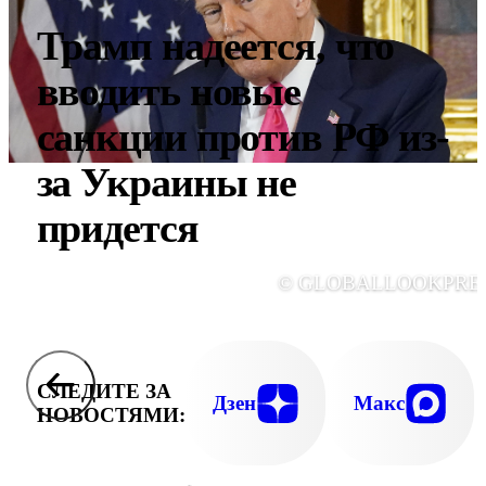
Трамп надеется, что
вводить новые
санкции против РФ из-
за Украины не
придется
© GLOBALLOOKPRE
СЛЕДИТЕ ЗА
Дзен
Макс
НОВОСТЯМИ: