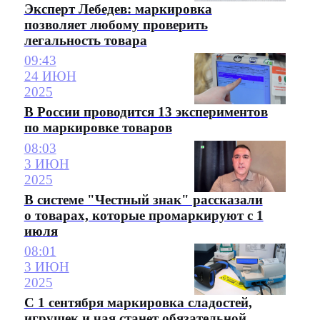
Эксперт Лебедев: маркировка
позволяет любому проверить
легальность товара
09:43
24 ИЮН
2025
В России проводится 13 экспериментов
по маркировке товаров
08:03
3 ИЮН
2025
В системе "Честный знак" рассказали
о товарах, которые промаркируют с 1
июля
08:01
3 ИЮН
2025
С 1 сентября маркировка сладостей,
игрушек и чая станет обязательной