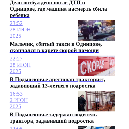
Дело возбуждено после ДТП в
Одинцове, где машина насмерть сбила
ребенка
23:52
28 ИЮН
2025
Мальчик, сбитый такси в Одинцове,
скончался в карете скорой помощи
22:27
28 ИЮН
2025
В Подмосковье арестован тракторист,
задавивший 13-летнего подростка
16:53
2 ИЮН
2025
В Подмосковье задержан водитель
трактора, задавивший подростка
13:05