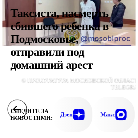
Таксиста, насмерть
сбившего ребенка в
Подмосковье,
отправили под
домашний арест
© ПРОКУРАТУРА МОСКОВСКОЙ ОБЛАСТ
TELEGR
СЛЕДИТЕ ЗА
Дзен
Макс
НОВОСТЯМИ: