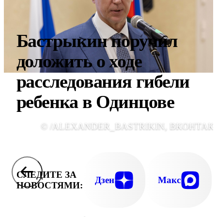
Бастрыкин поручил
доложить о ходе
расследования гибели
ребенка в Одинцове
© /ALEXANDER_BASTRIKIN, ВКОНТАК
СЛЕДИТЕ ЗА
Дзен
Макс
НОВОСТЯМИ: