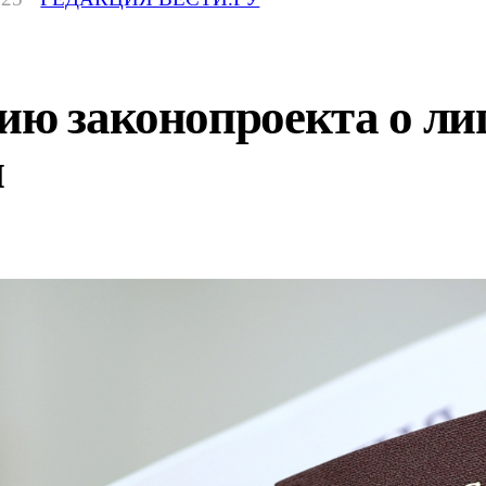
нию законопроекта о л
и