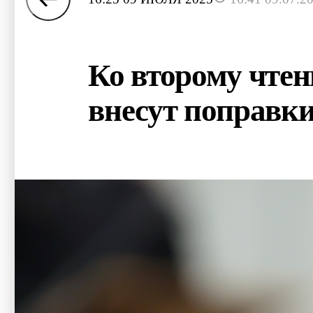
Ко второму чте
внесут поправк