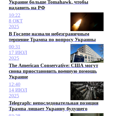
Украине больше Tomahawk, чтобы
надавить на РФ
10:22
8 ОКТ
2025
В Госдепе назвали небезграничным
терпение Трампа по вопросу Украины
00:31
17 ИЮЛ
2025
The American Conservative: США могут
снова приостановить военную помощь
Украине
12:40
14 ИЮЛ
2025
Telegraph: непоследовательная позиция
Трампа лишает Украину будущего
03:28