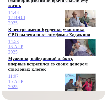
гемикорпорэктомии врачи спасли ему
жизнь
14:43
12 ИЮЛ
2025
В центре имени Бурденко участника
СВО вылечили от лимфомы Ходжкина
14:53
18 АПР
2025
Мужчина, победивший лейкоз,
впервые встретился со своим донором
стволовых клеток
11:07
15 АПР
2025