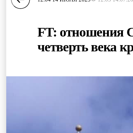
FT: отношения 
четверть века к