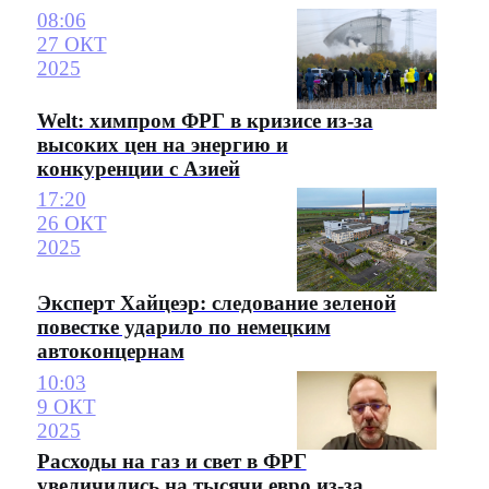
08:06
27 ОКТ
2025
Welt: химпром ФРГ в кризисе из-за
высоких цен на энергию и
конкуренции с Азией
17:20
26 ОКТ
2025
Эксперт Хайцеэр: следование зеленой
повестке ударило по немецким
автоконцернам
10:03
9 ОКТ
2025
Расходы на газ и свет в ФРГ
увеличились на тысячи евро из-за