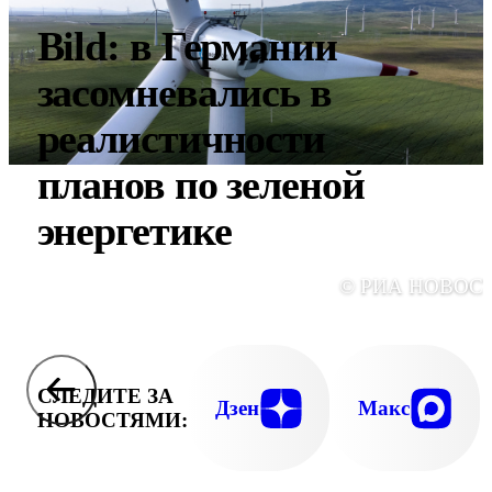
Bild: в Германии
засомневались в
реалистичности
планов по зеленой
энергетике
© РИА НОВОС
СЛЕДИТЕ ЗА
Дзен
Макс
НОВОСТЯМИ: