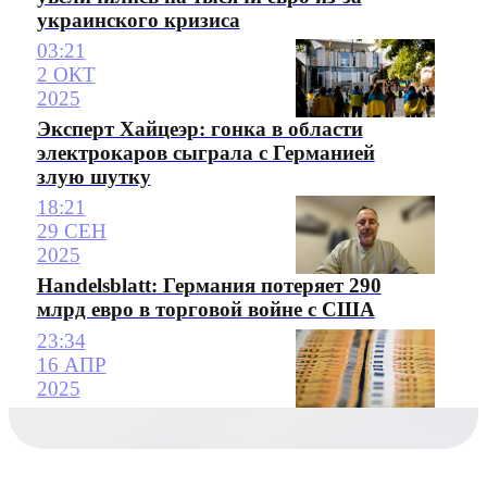
украинского кризиса
03:21
2 ОКТ
2025
Эксперт Хайцеэр: гонка в области
электрокаров сыграла с Германией
злую шутку
18:21
29 СЕН
2025
Handelsblatt: Германия потеряет 290
млрд евро в торговой войне с США
23:34
16 АПР
2025