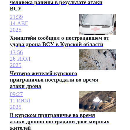
человека ранены в результате атаки
ВСУ
21:39
14 АВГ
2025
Хинштейн сообщил о пострадавшем от
удара дрона ВСУ в Курской области
13:56
26 ИЮЛ
2025
Четверо жителей курского
приграничья пострадали во время
атаки дрона
09:27
11 ИЮЛ
2025
В курском приграничье во время
атаки дронов пострадали двое мирных
жителей