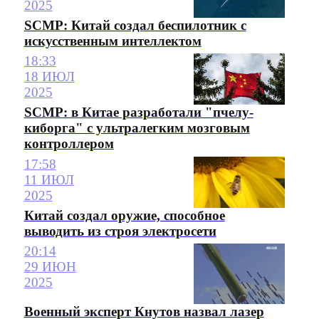
2025
SCMP: Китай создал беспилотник с
искусственным интеллектом
18:33
18 ИЮЛ
2025
SCMP: в Китае разработали "пчелу-
киборга" с ультралегким мозговым
контроллером
17:58
11 ИЮЛ
2025
Китай создал оружие, способное
выводить из строя электросети
20:14
29 ИЮН
2025
Военный эксперт Кнутов назвал лазер