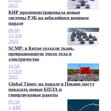
2025
КНР продемонстрировала новые
системы РЭБ на юбилейном военном
параде
06:00
3 СЕН
2025
SCMP: в Китае создали ткань,
превращающую тепло тела в
электричество
16:54
1 СЕН
2025
Global Times: на параде в Пекине могут
показать новые БПЛА и
гиперзвуковые ракеты
05:59
1 АВГ