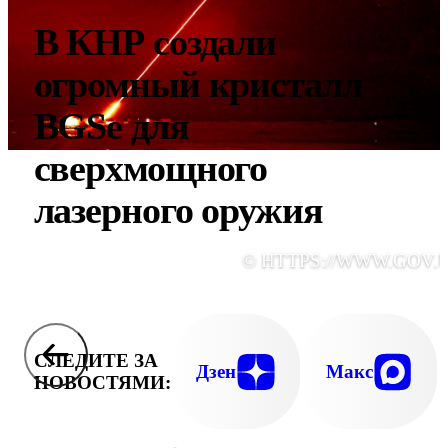
В КНР создали
огромный кристалл
BGSe для
сверхмощного
лазерного оружия
© HTTPS://WWW.GOV.
СЛЕДИТЕ ЗА
Дзен
Макс
НОВОСТЯМИ: