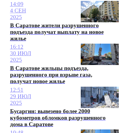
14:09
4 СЕН
2025
В Саратове жители разрушенного
подъезда получат выплату на новое
жилье
16:12
30 ИЮЛ
2025
В Саратове жильцы подъезда,
разрушенного при взрыве газа,
получат новое жилье
12:51
29 ИЮЛ
2025
Бусаргин: вывезено более 2000
кубометров обломков разрушенного
дома в Саратове
10:48