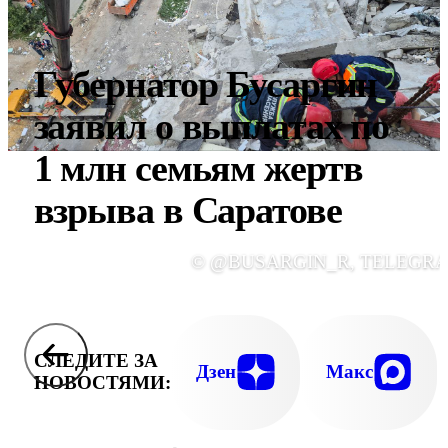
Губернатор Бусаргин
заявил о выплатах по
1 млн семьям жертв
взрыва в Саратове
© @BUSARGIN_R, TELEGR
СЛЕДИТЕ ЗА
Дзен
Макс
НОВОСТЯМИ: