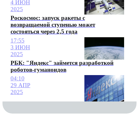
4 ИЮН
2025
Роскосмос: запуск ракеты с
возвращаемой ступенью может
состояться через 2,5 года
17:55
3 ИЮН
2025
РБК: "Яндекс" займется разработкой
роботов-гуманоидов
04:10
29 АПР
2025