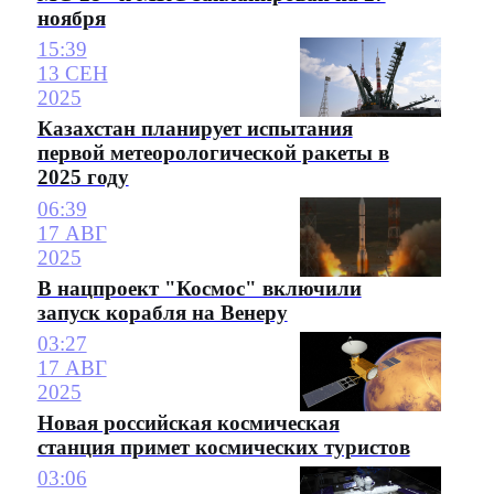
ноября
15:39
13 СЕН
2025
Казахстан планирует испытания
первой метеорологической ракеты в
2025 году
06:39
17 АВГ
2025
В нацпроект "Космос" включили
запуск корабля на Венеру
03:27
17 АВГ
2025
Новая российская космическая
станция примет космических туристов
03:06