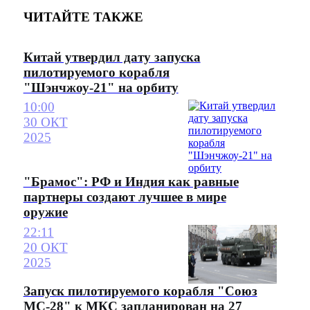
ЧИТАЙТЕ ТАКЖЕ
Китай утвердил дату запуска
пилотируемого корабля
"Шэнчжоу-21" на орбиту
10:00
30 ОКТ
2025
"Брамос": РФ и Индия как равные
партнеры создают лучшее в мире
оружие
22:11
20 ОКТ
2025
Запуск пилотируемого корабля "Союз
МС-28" к МКС запланирован на 27