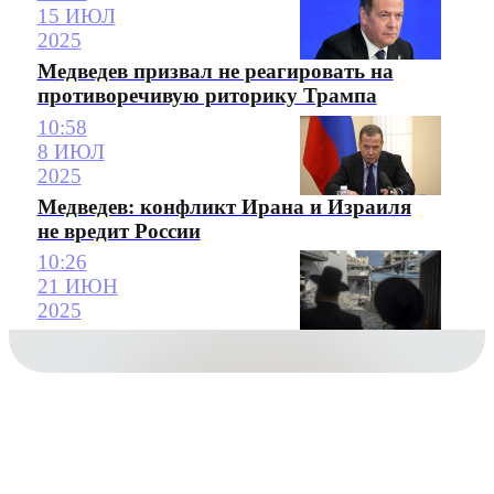
15 ИЮЛ
2025
Медведев призвал не реагировать на
противоречивую риторику Трампа
10:58
8 ИЮЛ
2025
Медведев: конфликт Ирана и Израиля
не вредит России
10:26
21 ИЮН
2025