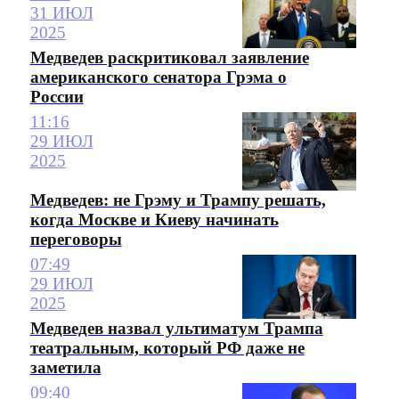
31 ИЮЛ
2025
Медведев раскритиковал заявление
американского сенатора Грэма о
России
11:16
29 ИЮЛ
2025
Медведев: не Грэму и Трампу решать,
когда Москве и Киеву начинать
переговоры
07:49
29 ИЮЛ
2025
Медведев назвал ультиматум Трампа
театральным, который РФ даже не
заметила
09:40