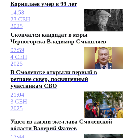
Корнилаев умер в 99 лет
14:58
23 СЕН
2025
Скончался кандидат в мэры
Черногорска Владимир Смышляев
07:59
4 СЕН
2025
В Смоленске открыли первый в
регионе сквер, посвященный
участникам СВО
21:04
3 СЕН
2025
Ушел из жизни экс-глава Смоленской
области Валерий Фатеев
17:44