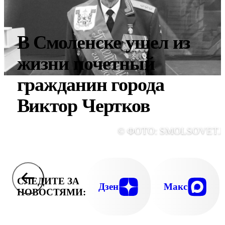
В Смоленске ушел из
жизни почетный
гражданин города
Виктор Чертков
© ФОТО: SMOLSOVET.
СЛЕДИТЕ ЗА
Дзен
Макс
НОВОСТЯМИ: