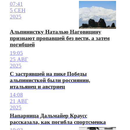
07:41
5 СЕН
2025
Альпинистку Наталью Наговицину
признают пропавшей без вести, а затем
погибшей
19:05
25 АВГ
2025
С застрявшей на пике Победы
альпинисткой были россиянин,
итальянец и австриец
14:08
21 АВГ
2025
Напарница Дальмайер Краусс
рассказала, как погибла спортсменка