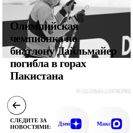
Олимпийская
чемпионка по
биатлону Дайльмайер
погибла в горах
Пакистана
© GLOBALLOOKPRE
СЛЕДИТЕ ЗА
Дзен
Макс
НОВОСТЯМИ: