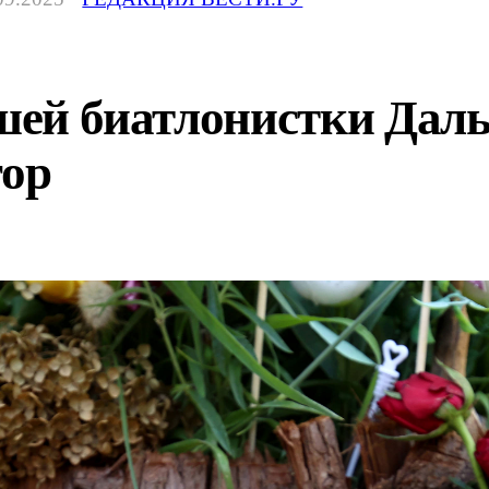
бшей биатлонистки Дал
гор