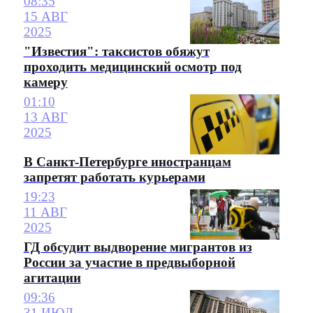
08:35
15 АВГ
2025
"Известия": таксистов обяжут
проходить медицинский осмотр под
камеру
01:10
13 АВГ
2025
В Санкт-Петербурге иностранцам
запретят работать курьерами
19:23
11 АВГ
2025
ГД обсудит выдворение мигрантов из
России за участие в предвыборной
агитации
09:36
31 ИЮЛ