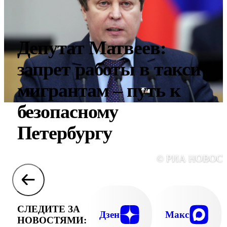
Депутат Матвеев:
запрет работы в такси
мигрантам – путь к
безопасному
Петербургу
© РИА НОВОС
СЛЕДИТЕ ЗА
Дзен
Макс
НОВОСТЯМИ: