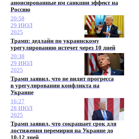
анонсированные им санкции эффект на
Россию
20:58
29 ИЮЛ
2025
Трамп: дедлайн по украинскому
урегулированию истечет через 10 дней
20:38
29 ИЮЛ
2025
Трамп заявил, что не видит прогресса
в урегулировании конфликта на
Украине
16:27
28 ИЮЛ
2025
Трамп заявил, что сокращает срок для
достижения перемирия на Украине до
10-12 дней