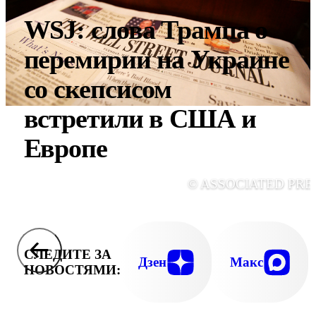
WSJ: слова Трампа о
перемирии на Украине
со скепсисом
встретили в США и
Европе
© ASSOCIATED PRE
СЛЕДИТЕ ЗА
Дзен
Макс
НОВОСТЯМИ: