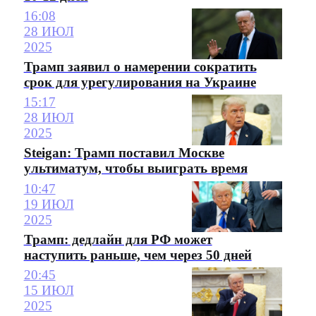
16:08
28 ИЮЛ
2025
Трамп заявил о намерении сократить
срок для урегулирования на Украине
15:17
28 ИЮЛ
2025
Steigan: Трамп поставил Москве
ультиматум, чтобы выиграть время
10:47
19 ИЮЛ
2025
Трамп: дедлайн для РФ может
наступить раньше, чем через 50 дней
20:45
15 ИЮЛ
2025