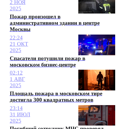
2 НОЯ
2025
Пожар произошел в
административном здании в центре
Москвы
22:24
21 ОКТ
2025
Спасатели потушили пожар в
московском бизнес-центре
02:12
1 АВГ
2025
Площадь пожара в московском тире
достигла 300 квадратных метров
23:14
31 ИЮЛ
2025
Погибший сотрудник МЧС проверял