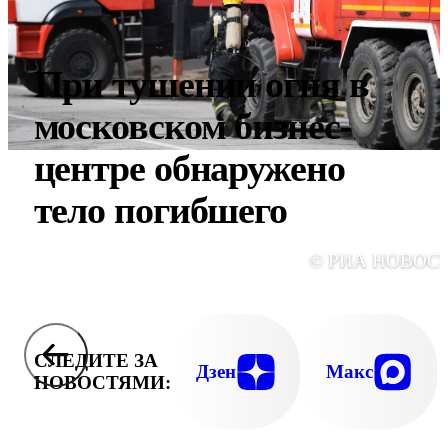
При тушении огня в
московском бизнес-
центре обнаружено
тело погибшего
© РИА НОВОС
СЛЕДИТЕ ЗА
Дзен
Макс
НОВОСТЯМИ: