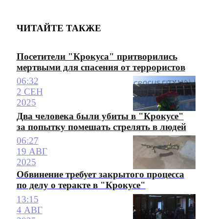
ЧИТАЙТЕ ТАКЖЕ
Посетители "Крокуса" притворились
мертвыми для спасения от террористов
06:32
2 СЕН
2025
Два человека были убиты в "Крокусе"
за попытку помешать стрелять в людей
06:27
19 АВГ
2025
Обвинение требует закрытого процесса
по делу о теракте в "Крокусе"
13:15
4 АВГ