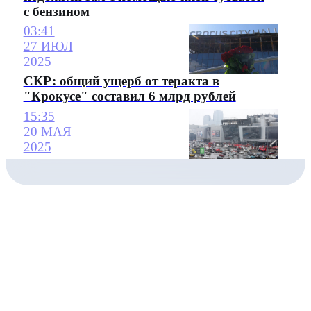
с бензином
03:41
27 ИЮЛ
2025
СКР: общий ущерб от теракта в
"Крокусе" составил 6 млрд рублей
15:35
20 МАЯ
2025