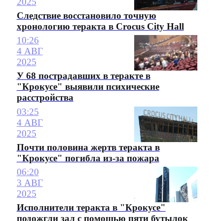
2025
Следствие восстановило точную
хронологию теракта в Crocus City Hall
10:26
4 АВГ
2025
У 68 пострадавших в теракте в
"Крокусе" выявили психические
расстройства
03:25
4 АВГ
2025
Почти половина жертв теракта в
"Крокусе" погибла из-за пожара
06:20
3 АВГ
2025
Исполнители теракта в "Крокусе"
подожгли зал с помощью пяти бутылок