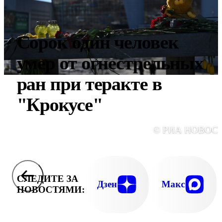
Сорок один человек
умер от огнестрельных
ран при теракте в
"Крокусе"
© РИА НОВОС
СЛЕДИТЕ ЗА
Дзен
Макс
НОВОСТЯМИ: