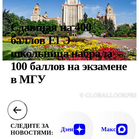
Сдавшая на 400
баллов ЕГЭ
школьница набрала
100 баллов на экзамене
в МГУ
© GLOBALLOOKPRE
СЛЕДИТЕ ЗА
Дзен
Макс
НОВОСТЯМИ: