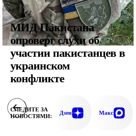
МИД Пакистана
опроверг слухи об
участии пакистанцев в
украинском
конфликте
СЛЕДИТЕ ЗА
Дзен
Макс
НОВОСТЯМИ: