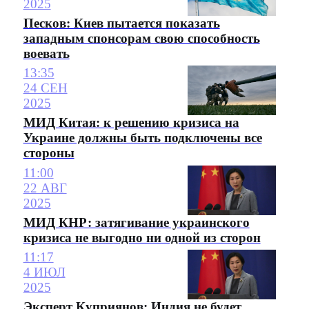
2025
Песков: Киев пытается показать
западным спонсорам свою способность
воевать
13:35
24 СЕН
2025
МИД Китая: к решению кризиса на
Украине должны быть подключены все
стороны
11:00
22 АВГ
2025
МИД КНР: затягивание украинского
кризиса не выгодно ни одной из сторон
11:17
4 ИЮЛ
2025
Эксперт Куприянов: Индия не будет