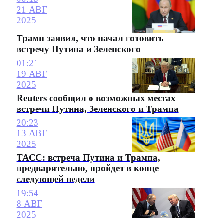
21 АВГ
2025
Трамп заявил, что начал готовить
встречу Путина и Зеленского
01:21
19 АВГ
2025
Reuters сообщил о возможных местах
встречи Путина, Зеленского и Трампа
20:23
13 АВГ
2025
ТАСС: встреча Путина и Трампа,
предварительно, пройдет в конце
следующей недели
19:54
8 АВГ
2025