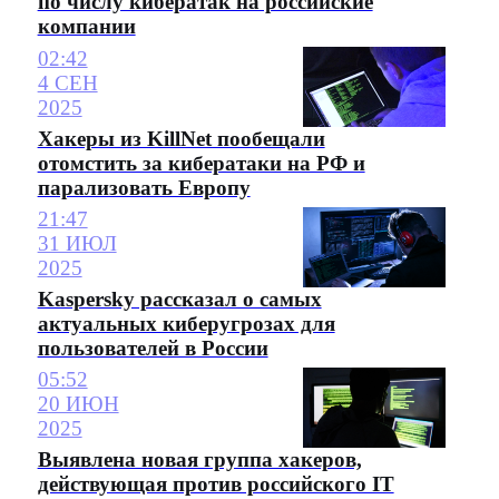
по числу кибератак на российские
компании
02:42
4 СЕН
2025
Хакеры из KillNet пообещали
отомстить за кибератаки на РФ и
парализовать Европу
21:47
31 ИЮЛ
2025
Kaspersky рассказал о самых
актуальных киберугрозах для
пользователей в России
05:52
20 ИЮН
2025
Выявлена новая группа хакеров,
действующая против российского IT