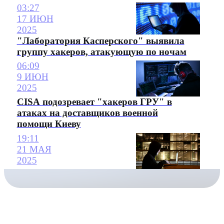
03:27
17 ИЮН
2025
"Лаборатория Касперского" выявила
группу хакеров, атакующую по ночам
06:09
9 ИЮН
2025
CISA подозревает "хакеров ГРУ" в
атаках на доставщиков военной
помощи Киеву
19:11
21 МАЯ
2025