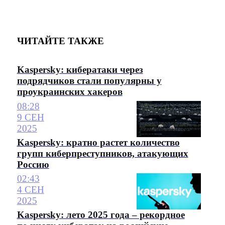
ЧИТАЙТЕ ТАКЖЕ
Kaspersky: кибератаки через
подрядчиков стали популярны у
проукраинских хакеров
08:28
9 СЕН
2025
Kaspersky: кратно растет количество
групп киберпреступников, атакующих
Россию
02:43
4 СЕН
2025
Kaspersky: лето 2025 года – рекордное