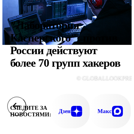
"Лаборатория
Касперского": против
России действуют
более 70 групп хакеров
© GLOBALLOOKPRE
СЛЕДИТЕ ЗА
Дзен
Макс
НОВОСТЯМИ: