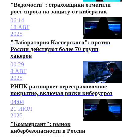
"Ведомости": страховщики отметили
рост спроса на защиту от кибератак
06:14
18 АВГ
2025
"Лаборатория Касперского": против
России действуют более 70 групп
хакеров
00:29
8 АВГ
2025
РНПК расширяет перестраховочное
покрытие, включая риски киберугроз
04:04
21 ИЮЛ
2025
"Коммерсант": рынок
кибербезопасности в России