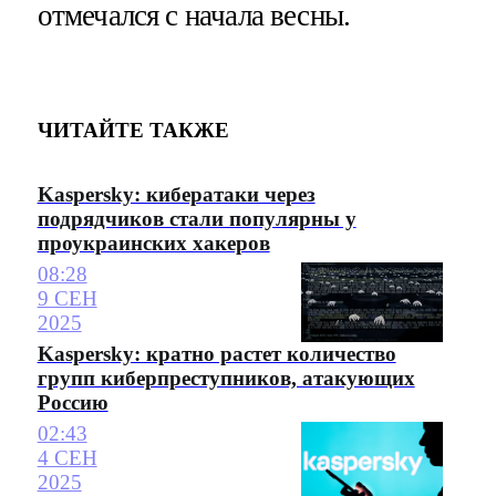
отмечался с начала весны.
ЧИТАЙТЕ ТАКЖЕ
Kaspersky: кибератаки через
подрядчиков стали популярны у
проукраинских хакеров
08:28
9 СЕН
2025
Kaspersky: кратно растет количество
групп киберпреступников, атакующих
Россию
02:43
4 СЕН
2025