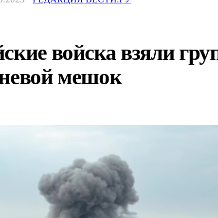
йские войска взяли гр
гневой мешок