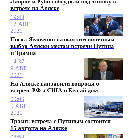
Лавров и Рубио обсудили подготовку к
встрече на Аляске
19:43
12 АВГ
2025
Посол Яковенко назвал символичным
выбор Аляски местом встречи Путина
и Трампа
14:37
9 АВГ
2025
На Аляске направили вопросы о
встрече РФ и США в Белый дом
09:06
9 АВГ
2025
Трамп: встреча с Путиным состоится
15 августа на Аляске
08:58