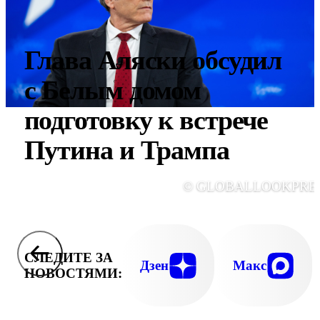
Глава Аляски обсудил
с Белым домом
подготовку к встрече
Путина и Трампа
© GLOBALLOOKPRE
СЛЕДИТЕ ЗА
Дзен
Макс
НОВОСТЯМИ: