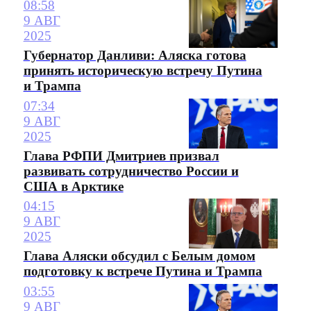
08:58
9 АВГ
2025
Губернатор Данливи: Аляска готова
принять историческую встречу Путина
и Трампа
07:34
9 АВГ
2025
Глава РФПИ Дмитриев призвал
развивать сотрудничество России и
США в Арктике
04:15
9 АВГ
2025
Глава Аляски обсудил с Белым домом
подготовку к встрече Путина и Трампа
03:55
9 АВГ