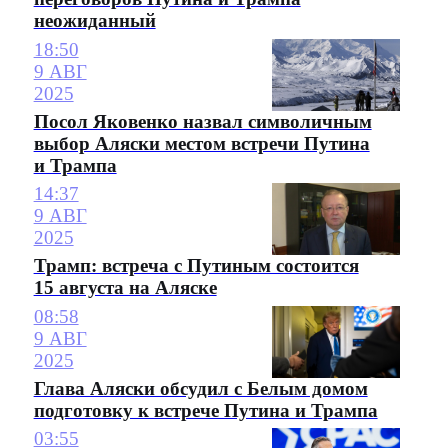
неожиданный
18:50
9 АВГ
2025
Посол Яковенко назвал символичным
выбор Аляски местом встречи Путина
и Трампа
14:37
9 АВГ
2025
Трамп: встреча с Путиным состоится
15 августа на Аляске
08:58
9 АВГ
2025
Глава Аляски обсудил с Белым домом
подготовку к встрече Путина и Трампа
03:55