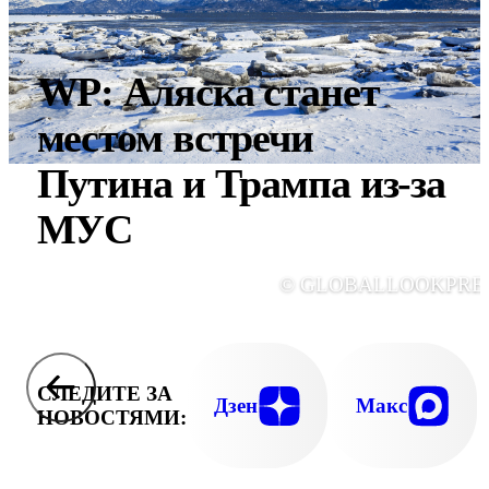
WP: Аляска станет
местом встречи
Путина и Трампа из-за
МУС
© GLOBALLOOKPRE
СЛЕДИТЕ ЗА
Дзен
Макс
НОВОСТЯМИ: