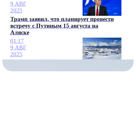
9 АВГ
2025
Трамп заявил, что планирует провести
встречу с Путиным 15 августа на
Аляске
01:17
9 АВГ
2025