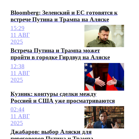
Bloomberg: Зеленский и ЕС готовятся к
встрече Путина и Трампа на Аляске
15:29
11 АВГ
2025
Встреча Путина и Трампа может
пройти в городке Гирдвуд на Аляске
12:38
11 АВГ
2025
Кузник: контуры сделки между
Россией и США уже просматриваются
02:44
11 АВГ
2025
Джабаров: выбор Аляски для
переговоров Путина и Трампа