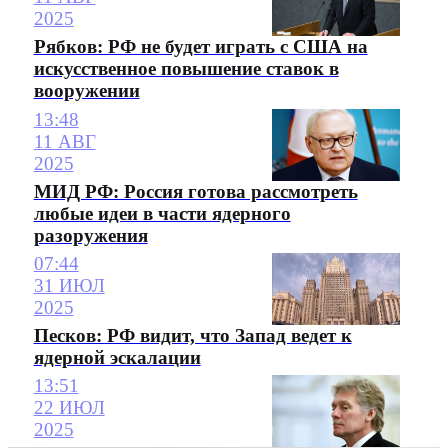
2025
Рябков: РФ не будет играть с США на
искусственное повышение ставок в
вооружении
13:48
11 АВГ
2025
МИД РФ: Россия готова рассмотреть
любые идеи в части ядерного
разоружения
07:44
31 ИЮЛ
2025
Песков: РФ видит, что Запад ведет к
ядерной эскалации
13:51
22 ИЮЛ
2025