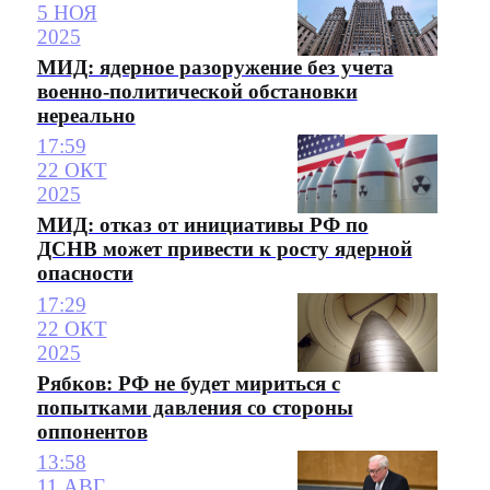
5 НОЯ
2025
МИД: ядерное разоружение без учета
военно-политической обстановки
нереально
17:59
22 ОКТ
2025
МИД: отказ от инициативы РФ по
ДСНВ может привести к росту ядерной
опасности
17:29
22 ОКТ
2025
Рябков: РФ не будет мириться с
попытками давления со стороны
оппонентов
13:58
11 АВГ