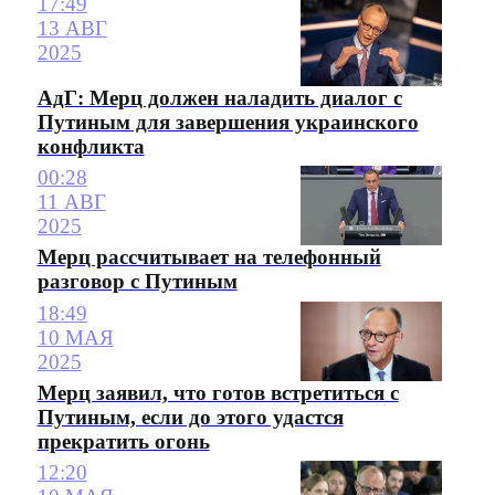
17:49
13 АВГ
2025
АдГ: Мерц должен наладить диалог с
Путиным для завершения украинского
конфликта
00:28
11 АВГ
2025
Мерц рассчитывает на телефонный
разговор с Путиным
18:49
10 МАЯ
2025
Мерц заявил, что готов встретиться с
Путиным, если до этого удастся
прекратить огонь
12:20