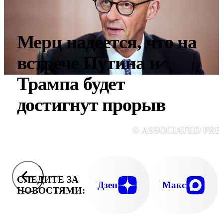
Мерц надеется, что на
встрече Путина и
Трампа будет
достигнут прорыв
© ASSOCIATED PRE
СЛЕДИТЕ ЗА
Дзен
Макс
НОВОСТЯМИ: