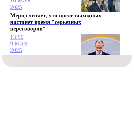
10 МАЯ
2025
Мерц считает, что после выходных
настанет время "серьезных
переговоров"
13:50
9 МАЯ
2025