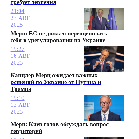
требует терпения
21:04
23 АВГ
2025
Мерц: ЕС не должен переоценивать
себя в урегулировании на Украине
19:27
16 АВГ
2025
Канцлер Мерц ожидает важных
решений по Украине от Путина и
Трампа
19:10
13 АВГ
2025
Мерц: Киев готов обсуждать вопрос
территорий