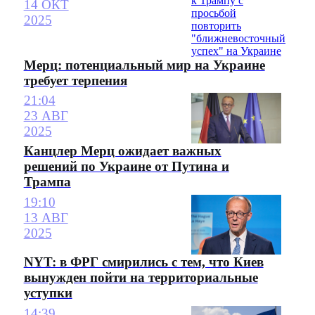
14 ОКТ
2025
Мерц: потенциальный мир на Украине
требует терпения
21:04
23 АВГ
2025
Канцлер Мерц ожидает важных
решений по Украине от Путина и
Трампа
19:10
13 АВГ
2025
NYT: в ФРГ смирились с тем, что Киев
вынужден пойти на территориальные
уступки
14:39