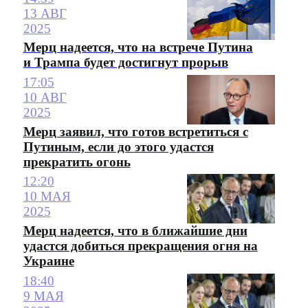
13 АВГ
2025
Мерц надеется, что на встрече Путина
и Трампа будет достигнут прорыв
17:05
10 АВГ
2025
Мерц заявил, что готов встретиться с
Путиным, если до этого удастся
прекратить огонь
12:20
10 МАЯ
2025
Мерц надеется, что в ближайшие дни
удастся добиться прекращения огня на
Украине
18:40
9 МАЯ