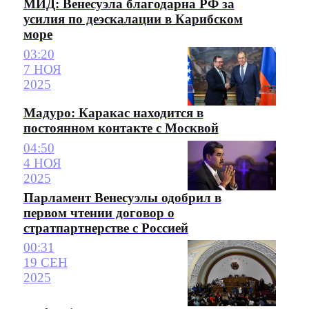
МИД: Венесуэла благодарна РФ за
усилия по деэскалации в Карибском
море
03:20
7 НОЯ
2025
Мадуро: Каракас находится в
постоянном контакте с Москвой
04:50
4 НОЯ
2025
Парламент Венесуэлы одобрил в
первом чтении договор о
стратпартнерстве с Россией
00:31
19 СЕН
2025