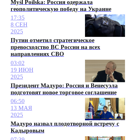
Myśl Poilska: Россия одержала
геополитическую победу на Украине
17:35
8 СЕН
2025
Путин отметил стратегическое
превосходство ВС России на всех
направлениях СВО
03:02
19 ИЮН
2025
Президент Мадуро: Россия и Венесуэла
подготовят новое торговое соглашение
06:50
13 МАЯ
2025
Мадуро назвал плодотворной встречу с
Кадыровым
07:39