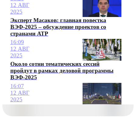
12 АВГ
2025
Эксперт Масаков: главная повестка
ВЭФ-2025 – обсуждение проектов со
странами АТР
16:09
12 АВГ
2025
Около сотни тематических сессий
пройдут в рамках деловой программы
ВЭФ-2025
16:07
12 АВГ
2025