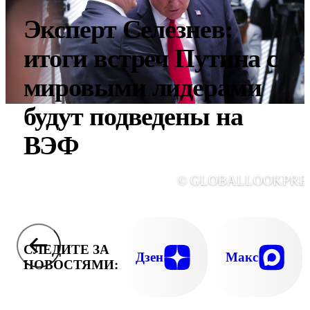
Эксперт Селезнев:
итоги встреч Путина с
мировыми лидерами
будут подведены на
ВЭФ
© GLOBALLOOKPRE
СЛЕДИТЕ ЗА
Дзен
Макс
НОВОСТЯМИ: