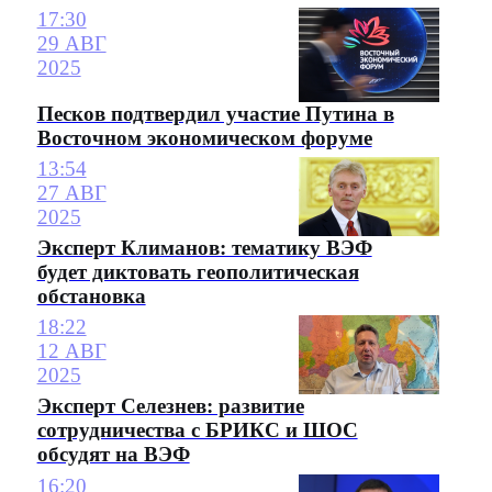
17:30
29 АВГ
2025
Песков подтвердил участие Путина в
Восточном экономическом форуме
13:54
27 АВГ
2025
Эксперт Климанов: тематику ВЭФ
будет диктовать геополитическая
обстановка
18:22
12 АВГ
2025
Эксперт Селезнев: развитие
сотрудничества с БРИКС и ШОС
обсудят на ВЭФ
16:20