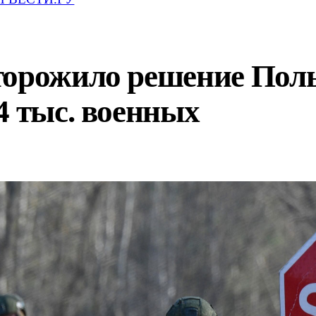
торожило решение Пол
4 тыс. военных