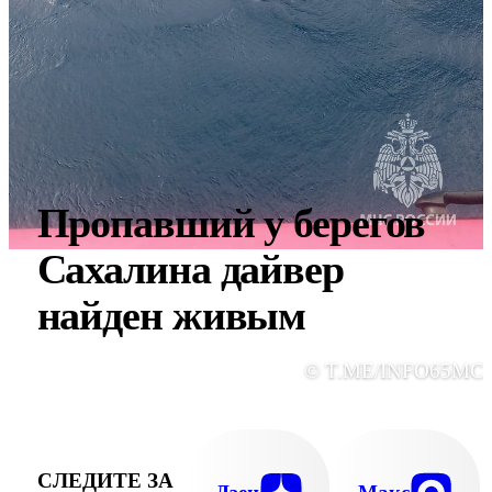
Пропавший у берегов
Сахалина дайвер
найден живым
© T.ME/INFO65MC
СЛЕДИТЕ ЗА