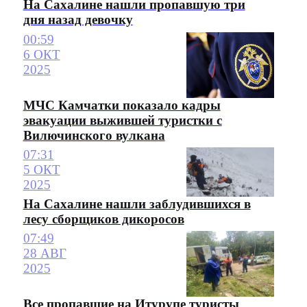
На Сахалине нашли пропавшую три
дня назад девочку
00:59
6 ОКТ
2025
МЧС Камчатки показало кадры
эвакуации выжившей туристки с
Вилючинского вулкана
07:31
5 ОКТ
2025
На Сахалине нашли заблудившихся в
лесу сборщиков дикоросов
07:49
28 АВГ
2025
Все пропавшие на Итурупе туристы