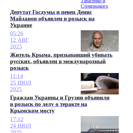
Депутат Госдумы и певец Денис
Майданов объявлен в розыск на
Украине
05:26
12 АВГ
2025
Житель Крыма, призывавший убивать
русских, объявлен в международный
розыск
11:14
25 ИЮЛ
2025
Граждан Украины и Грузии объявили
в розыск по делу о теракте на
Крымском мосту
17:12
24 ИЮЛ
2025