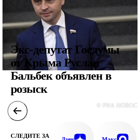
Экс-депутат Госдумы
от Крыма Руслан
Бальбек объявлен в
розыск
© РИА НОВОС
СЛЕДИТЕ ЗА
Дзен
Макс