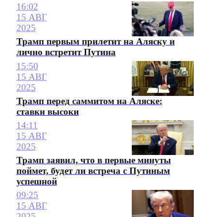
16:02
15 АВГ
2025
Трамп первым прилетит на Аляску и
лично встретит Путина
15:50
15 АВГ
2025
Трамп перед саммитом на Аляске:
ставки высоки
14:11
15 АВГ
2025
Трамп заявил, что в первые минуты
поймет, будет ли встреча с Путиным
успешной
09:25
15 АВГ
2025