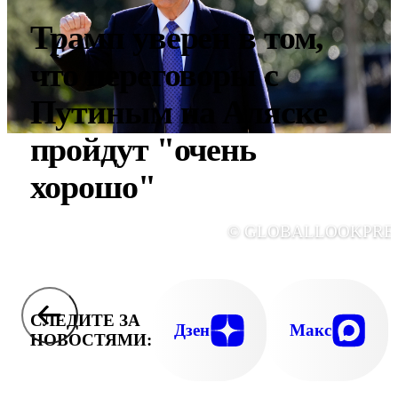
Трамп уверен в том,
что переговоры с
Путиным на Аляске
пройдут "очень
хорошо"
© GLOBALLOOKPRE
СЛЕДИТЕ ЗА
Дзен
Макс
НОВОСТЯМИ: