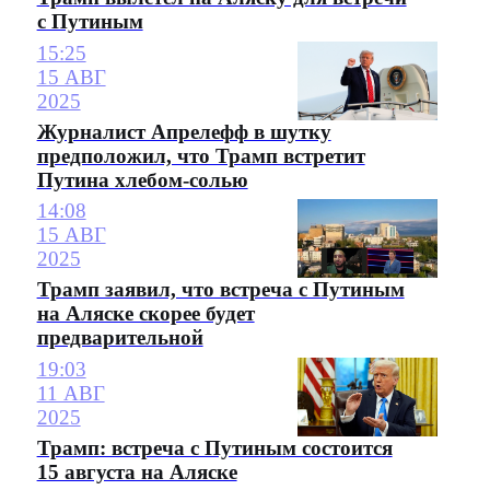
с Путиным
15:25
15 АВГ
2025
Журналист Апрелефф в шутку
предположил, что Трамп встретит
Путина хлебом-солью
14:08
15 АВГ
2025
Трамп заявил, что встреча с Путиным
на Аляске скорее будет
предварительной
19:03
11 АВГ
2025
Трамп: встреча с Путиным состоится
15 августа на Аляске