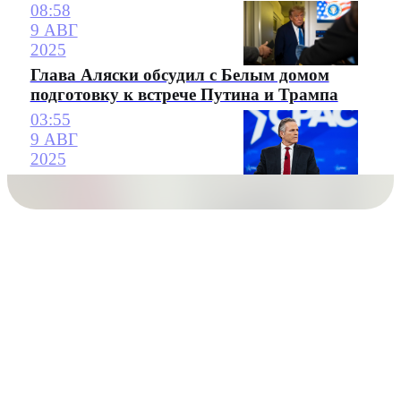
08:58
9 АВГ
2025
Глава Аляски обсудил с Белым домом
подготовку к встрече Путина и Трампа
03:55
9 АВГ
2025