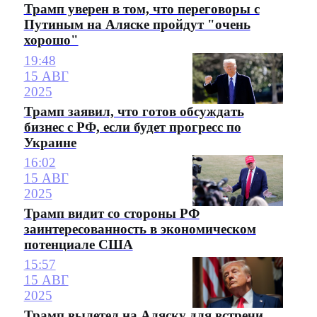
Трамп уверен в том, что переговоры с
Путиным на Аляске пройдут "очень
хорошо"
19:48
15 АВГ
2025
Трамп заявил, что готов обсуждать
бизнес с РФ, если будет прогресс по
Украине
16:02
15 АВГ
2025
Трамп видит со стороны РФ
заинтересованность в экономическом
потенциале США
15:57
15 АВГ
2025
Трамп вылетел на Аляску для встречи