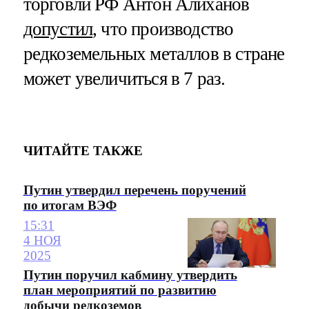
торговли РФ Антон Алиханов
допустил
, что производство
редкоземельных металлов в стране
может увеличиться в 7 раз.
ЧИТАЙТЕ ТАКЖЕ
Путин утвердил перечень поручений
по итогам ВЭФ
15:31
4 НОЯ
2025
Путин поручил кабмину утвердить
план мероприятий по развитию
добычи редкоземов