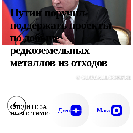
Путин поручил
поддержать проекты
по добыче
редкоземельных
металлов из отходов
© GLOBALLOOKPRE
СЛЕДИТЕ ЗА
Дзен
Макс
НОВОСТЯМИ: