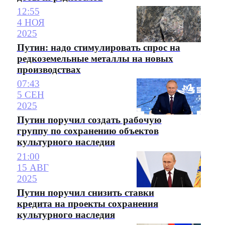
12:55
4 НОЯ
2025
Путин: надо стимулировать спрос на
редкоземельные металлы на новых
производствах
07:43
5 СЕН
2025
Путин поручил создать рабочую
группу по сохранению объектов
культурного наследия
21:00
15 АВГ
2025
Путин поручил снизить ставки
кредита на проекты сохранения
культурного наследия