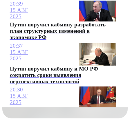
20:39
15 АВГ
2025
Путин поручил кабмину разработать
план структурных изменений в
экономике РФ
20:37
15 АВГ
2025
Путин поручил кабмину и МО РФ
сократить сроки выявления
перспективных технологий
20:30
15 АВГ
2025