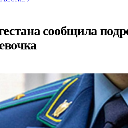
естана сообщила подро
девочка