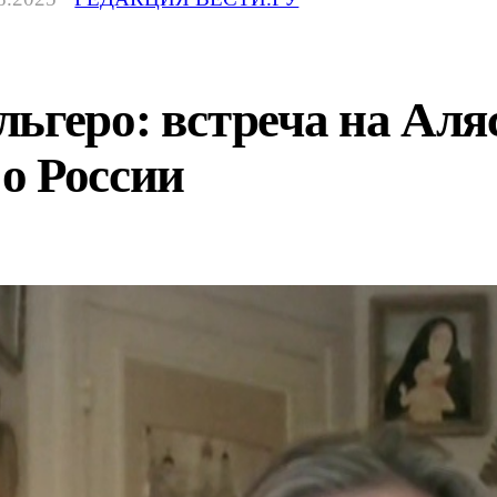
ьгеро: встреча на Аля
о России