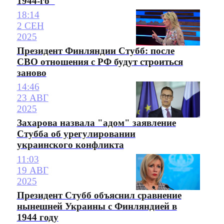
1944-го"
18:14
2 СЕН
2025
Президент Финляндии Стубб: после
СВО отношения с РФ будут строиться
заново
14:46
23 АВГ
2025
Захарова назвала "адом" заявление
Стубба об урегулировании
украинского конфликта
11:03
19 АВГ
2025
Президент Стубб объяснил сравнение
нынешней Украины с Финляндией в
1944 году