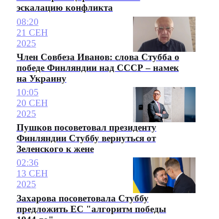
эскалацию конфликта
08:20
21 СЕН
2025
Член Совбеза Иванов: слова Стубба о
победе Финляндии над СССР – намек
на Украину
10:05
20 СЕН
2025
Пушков посоветовал президенту
Финляндии Стуббу вернуться от
Зеленского к жене
02:36
13 СЕН
2025
Захарова посоветовала Стуббу
предложить ЕС "алгоритм победы