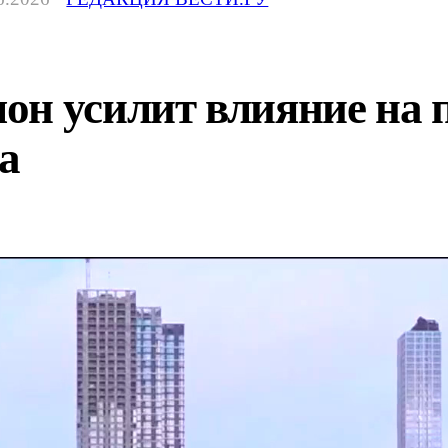
н усилит влияние на п
а