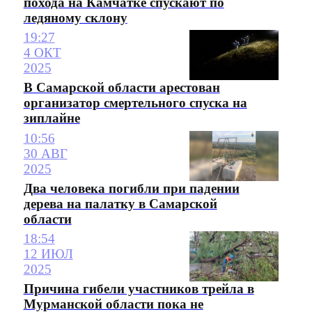
похода на Камчатке спускают по
ледяному склону
19:27
4 ОКТ
2025
В Самарской области арестован
организатор смертельного спуска на
зиплайне
10:56
30 АВГ
2025
Два человека погибли при падении
дерева на палатку в Самарской
области
18:54
12 ИЮЛ
2025
Причина гибели участников трейла в
Мурманской области пока не