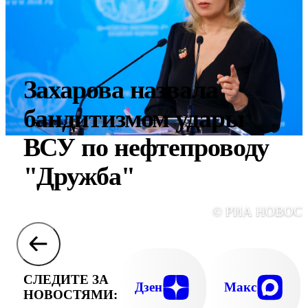
Захарова назвала
бандитизмом удары
ВСУ по нефтепроводу
"Дружба"
© РИА НОВОС
СЛЕДИТЕ ЗА
Дзен
Макс
НОВОСТЯМИ: