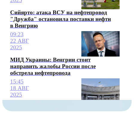
2025
Сийярто: атака ВСУ на нефтепровод
"Дружба" остановила поставки нефти
в Венгрию
09:23
22 АВГ
2025
МИД Украины: Венгрии стоит
направить жалобы России после
обстрела нефтепровода
15:45
18 АВГ
2025