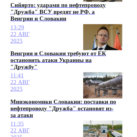
Сийярто: ударами по нефтепроводу
"Дружба" ВСУ вредят не РФ, а
Венгрии и Словакии
13:29
22 АВГ
2025
Венгрия и Словакия требуют от ЕК
остановить атаки Украины на
"Дружбу"
11:41
22 АВГ
2025
Минэкономики Словакии: поставки по
нефтепроводу "Дружба" остановят из-
за атаки
11:35
22 АВГ