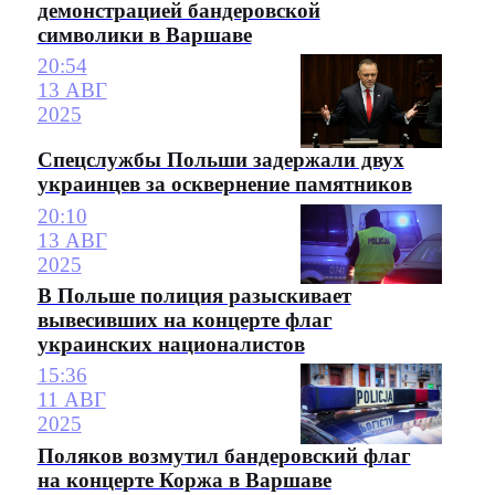
демонстрацией бандеровской
символики в Варшаве
20:54
13 АВГ
2025
Спецслужбы Польши задержали двух
украинцев за осквернение памятников
20:10
13 АВГ
2025
В Польше полиция разыскивает
вывесивших на концерте флаг
украинских националистов
15:36
11 АВГ
2025
Поляков возмутил бандеровский флаг
на концерте Коржа в Варшаве