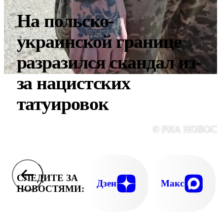
На польско-
украинской границе
разразился скандал из-
за нацистских
татуировок
© РИА НОВОС
СЛЕДИТЕ ЗА
Дзен
Макс
НОВОСТЯМИ: