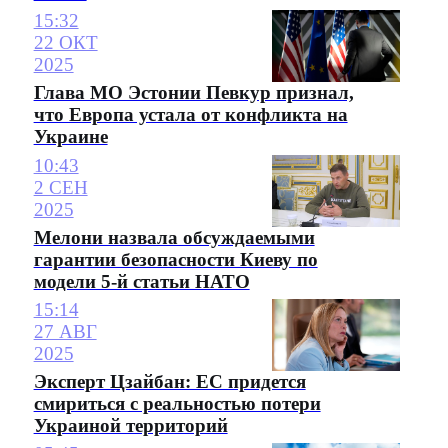
15:32
22 ОКТ
2025
Глава МО Эстонии Певкур признал,
что Европа устала от конфликта на
Украине
10:43
2 СЕН
2025
Мелони назвала обсуждаемыми
гарантии безопасности Киеву по
модели 5-й статьи НАТО
15:14
27 АВГ
2025
Эксперт Цзайбан: ЕС придется
смириться с реальностью потери
Украиной территорий