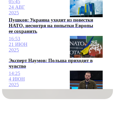
05:45
24 АВГ
2025
Пушков: Украина уходит из повестки
НАТО, несмотря на попытки Европы
ее сохранить
16:53
21 ИЮН
2025
Эксперт Наумов: Польша приходит в
чувство
14:25
4 ИЮН
2025